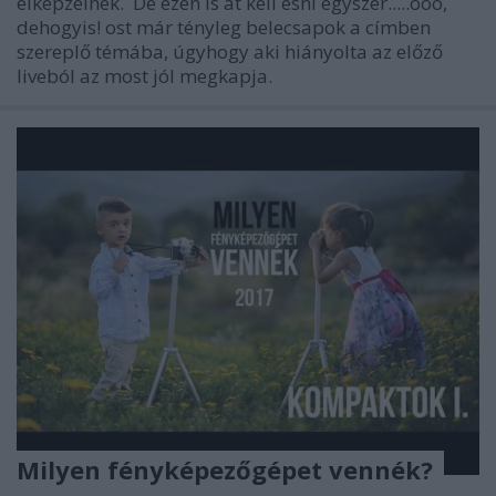
elképzelnék. De ezen is át kell esni egyszer.....ööö,
dehogyis! ost már tényleg belecsapok a címben
szereplő témába, úgyhogy aki hiányolta az előző
liveból az most jól megkapja.
Milyen fényképezőgépet vennék?