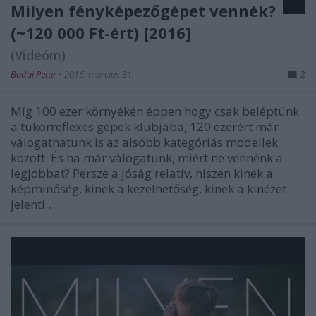
Milyen fényképezőgépet vennék?
(~120 000 Ft-ért) [2016]
(Videóm)
Budai Petur
•
2016. március 31.
2
Míg 100 ezer környékén éppen hogy csak beléptünk
a tükörreflexes gépek klubjába, 120 ezerért már
válogathatunk is az alsóbb kategóriás modellek
között. És ha már válogatunk, miért ne vennénk a
legjobbat? Persze a jóság relatív, hiszen kinek a
képminőség, kinek a kezelhetőség, kinek a kinézet
jelenti…