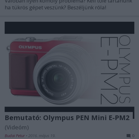
Valóban ilyen komoly probléma? Kell tőle tartanunk
ha tükrös gépet veszünk? Beszéljünk róla!
Bemutató: Olympus PEN Mini E-PM2
(Videóm)
Budai Petur
•
2016. május 19.
0