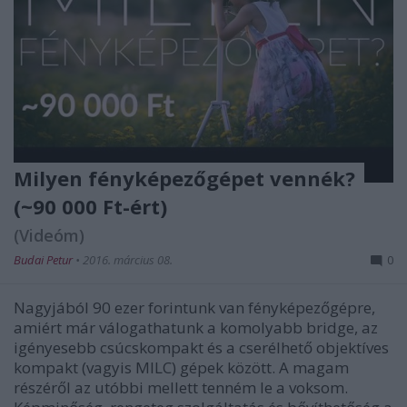
Milyen fényképezőgépet vennék?
(~90 000 Ft-ért)
(Videóm)
Budai Petur
•
2016. március 08.
0
Nagyjából 90 ezer forintunk van fényképezőgépre,
amiért már válogathatunk a komolyabb bridge, az
igényesebb csúcskompakt és a cserélhető objektíves
kompakt (vagyis MILC) gépek között. A magam
részéről az utóbbi mellett tenném le a voksom.