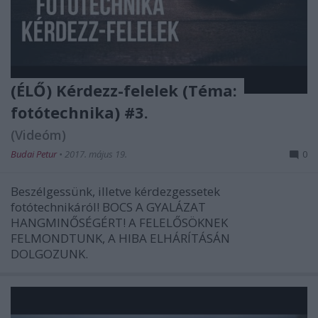
(ÉLŐ) Kérdezz-felelek (Téma:
fotótechnika) #3.
(Videóm)
Budai Petur
•
2017. május 19.
0
Beszélgessünk, illetve kérdezgessetek
fotótechnikáról! BOCS A GYALÁZAT
HANGMINŐSÉGÉRT! A FELELŐSÖKNEK
FELMONDTUNK, A HIBA ELHÁRÍTÁSÁN
DOLGOZUNK.