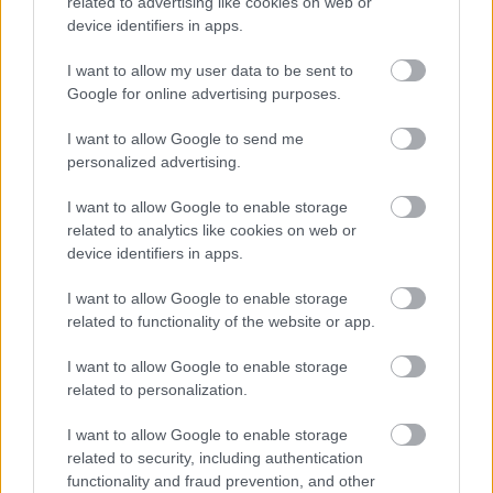
related to advertising like cookies on web or
device identifiers in apps.
I want to allow my user data to be sent to
Google for online advertising purposes.
I want to allow Google to send me
personalized advertising.
I want to allow Google to enable storage
related to analytics like cookies on web or
device identifiers in apps.
Használt objektív vásárlási tanácsok
I want to allow Google to enable storage
(Videóm)
related to functionality of the website or app.
Budai Petur
•
2016. november 22.
0
I want to allow Google to enable storage
related to personalization.
Objektívet vennél másodkézből? Megpróbálok
segíteni pár tanáccsal. Jó hosszan.
I want to allow Google to enable storage
related to security, including authentication
functionality and fraud prevention, and other