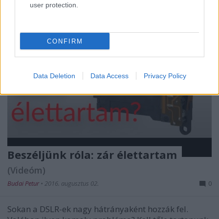
user protection.
CONFIRM
Data Deletion
Data Access
Privacy Policy
Beszéljünk róla: zár élettartam
(Videóm)
Budai Petur
•
2016. augusztus 02.
0
Sokan a DSLR-ek nagy hátrányaként hozzák fel.