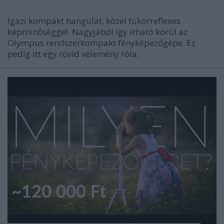
Igazi kompakt hangulat, közel tükörreflexes
képminőséggel. Nagyjából így írható körül az
Olympus rendszerkompakt fényképezőgépe. Ez
pedig itt egy rövid vélemény róla.