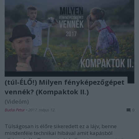
(túl-ÉLŐ!) Milyen fényképezőgépet
vennék? (Kompaktok II.)
(Videóm)
Budai Petur
•
2017. május 12.
0
Túlságosan is élőre sikeredett ez a lájv, benne
mindenféle technikai hibával amit kapásból