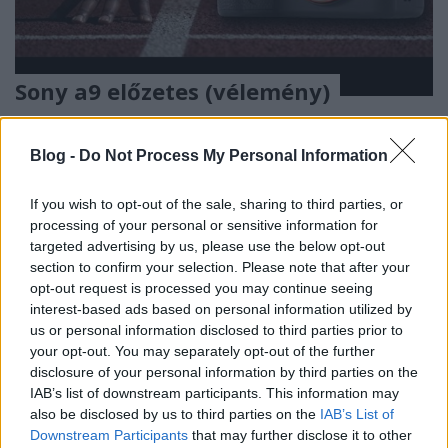
Sony a9 előzetes (vélemény)
(Videóm)
Budai Petur
•
2017. április 25.
0
Blog -
Do Not Process My Personal Information
Szeretném elmondani a véleményem a Sony a9
If you wish to opt-out of the sale, sharing to third parties, or
csúcsgépről, és a helyéről a profi fotózásban. Csak
processing of your personal or sensitive information for
úgy, szubjektíven, és így látatlanban kicsit talán
targeted advertising by us, please use the below opt-out
elfogultan.
section to confirm your selection. Please note that after your
opt-out request is processed you may continue seeing
interest-based ads based on personal information utilized by
us or personal information disclosed to third parties prior to
your opt-out. You may separately opt-out of the further
disclosure of your personal information by third parties on the
IAB’s list of downstream participants. This information may
also be disclosed by us to third parties on the
IAB’s List of
Downstream Participants
that may further disclose it to other