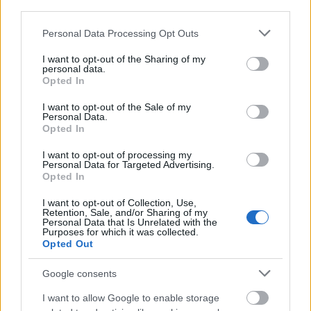
third parties.
Please note that this website/app uses one or more Google
Personal Data Processing Opt Outs
services and may gather and store information including but
not limited to your visit or usage behaviour. You may click to
I want to opt-out of the Sharing of my
personal data.
grant or deny consent to Google and its third-party tags to
Opted In
use your data for below specified purposes in below Google
consent section.
I want to opt-out of the Sale of my
Personal Data.
Mi az a szoftbox?
Opted In
(Videóm)
I want to opt-out of processing my
Budai Petur
•
2016. december 15.
0
Personal Data for Targeted Advertising.
Opted In
Gyakran hallom:"Vettem egy szoftboxot
I want to opt-out of Collection, Use,
videózáshoz.""Igen, és mivel világítasz?""Hát
Retention, Sale, and/or Sharing of my
Personal Data that Is Unrelated with the
szoftboxszal!""...?" Mi a szoftbox, és mire jó?
Purposes for which it was collected.
Egyáltalán, kell ez neked?
Opted Out
Google consents
I want to allow Google to enable storage