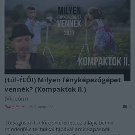
(túl-ÉLŐ!) Milyen fényképezőgépet
vennék? (Kompaktok II.)
(Videóm)
Budai Petur
•
2017. május 12.
0
Túlságosan is élőre sikeredett ez a lájv, benne
mindenféle technikai hibával amit kapásból