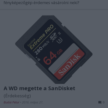
fényképezőgép érdemes vásárolni neki?
A WD megette a SanDisket
(Érdekesség)
Budai Petur
•
2016. május 27.
0