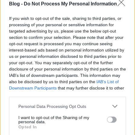
Blog -
Do Not Process My Personal Information
If you wish to opt-out of the sale, sharing to third parties, or
processing of your personal or sensitive information for
targeted advertising by us, please use the below opt-out
Milyen fotós ajándékot vegyek? | 5-
section to confirm your selection. Please note that after your
20 ezer Ft (2. rész)
opt-out request is processed you may continue seeing
interest-based ads based on personal information utilized by
(Videóm)
us or personal information disclosed to third parties prior to
Budai Petur
•
2016. december 06.
0
your opt-out. You may separately opt-out of the further
disclosure of your personal information by third parties on the
IAB’s list of downstream participants. This information may
Megkönnyítem egy kicsit a karácsonyi vásárlást, ha
also be disclosed by us to third parties on the
IAB’s List of
pénzzel nem is, de ötletekkel mindenképp. Milyen
Downstream Participants
that may further disclose it to other
kiegészítőt vegyél egy fotósnak vagy videósnak, ami
third parties.
(szerintem) hasznos lesz? Most 5 és 20 ezer forint
között kotortam elő pár apróságot.
Please note that this website/app uses one or more Google
Personal Data Processing Opt Outs
services and may gather and store information including but
not limited to your visit or usage behaviour. You may click to
I want to opt-out of the Sharing of my
personal data.
grant or deny consent to Google and its third-party tags to
Opted In
use your data for below specified purposes in below Google