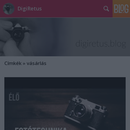
DigiRetus
Címkék
»
vásárlás