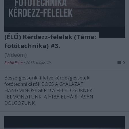
(ÉLŐ) Kérdezz-felelek (Téma:
fotótechnika) #3.
(Videóm)
Budai Petur
•
2017. május 19.
0
Beszélgessünk, illetve kérdezgessetek
fotótechnikáról! BOCS A GYALÁZAT
HANGMINŐSÉGÉRT! A FELELŐSÖKNEK
FELMONDTUNK, A HIBA ELHÁRÍTÁSÁN
DOLGOZUNK.