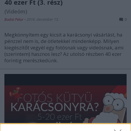
40 ezer Ft (3. rész)
(Videóm)
Budai Petur
•
2016. december 13.
0
Megkönnyítem egy kicsit a karácsonyi vásárlást, ha
pénzzel nem is, de ötletekkel mindenképp. Milyen
kiegészítőt vegyél egy fotósnak vagy videósnak, ami
(szerintem) hasznos lesz? Az utolsó részben 40 ezer
forintig merészkedünk.