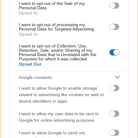
consent section.
I want to opt-out of the Sale of my
Personal Data.
Opted In
I want to opt-out of processing my
Personal Data for Targeted Advertising.
Opted In
I want to opt-out of Collection, Use,
Retention, Sale, and/or Sharing of my
Personal Data that Is Unrelated with the
Purposes for which it was collected.
Opted Out
Ócsóér' kapni Photoshopot
Google consents
(Érdekesség)
I want to allow Google to enable storage
related to advertising like cookies on web or
Budai Petur
•
2016. december 01.
0
device identifiers in apps.
Leértékelés van a B&H-nál.
I want to allow my user data to be sent to
Google for online advertising purposes.
I want to allow Google to send me