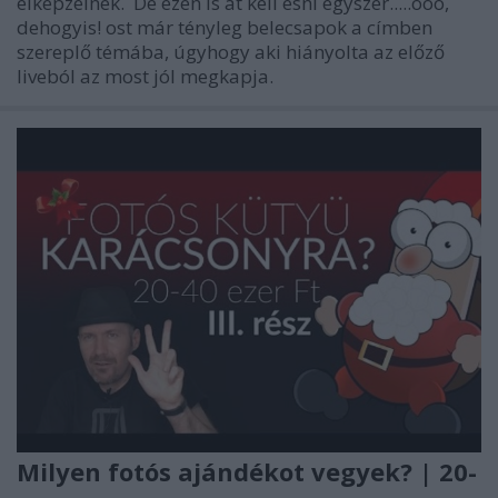
elképzelnék. De ezen is át kell esni egyszer.....ööö,
dehogyis! ost már tényleg belecsapok a címben
szereplő témába, úgyhogy aki hiányolta az előző
liveból az most jól megkapja.
Milyen fotós ajándékot vegyek? | 20-