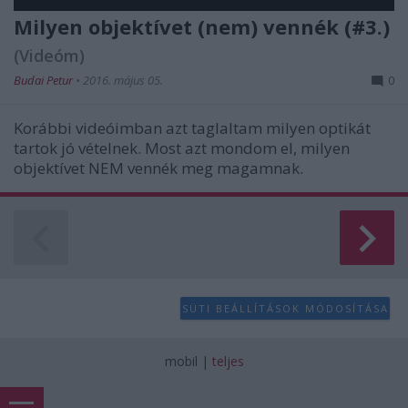
Milyen objektívet (nem) vennék (#3.)
(Videóm)
Budai Petur
•
2016. május 05.
0
Korábbi videóimban azt taglaltam milyen optikát
tartok jó vételnek. Most azt mondom el, milyen
objektívet NEM vennék meg magamnak.
SÜTI BEÁLLÍTÁSOK MÓDOSÍTÁSA
mobil
|
teljes