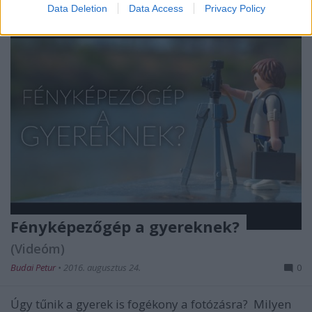
Data Deletion
Data Access
Privacy Policy
Fényképezőgép a gyereknek?
(Videóm)
Budai Petur
•
2016. augusztus 24.
0
Úgy tűnik a gyerek is fogékony a fotózásra? Milyen