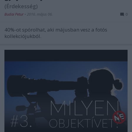
(Érdekesség)
Budai Petur
•
2016. május 06.
0
40%-ot spórolhat, aki májusban vesz a fotós
kollekciójukból.