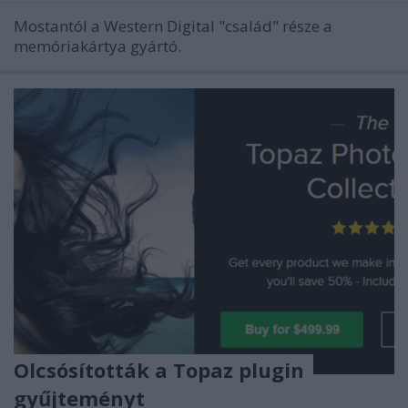
Mostantól a Western Digital "család" része a
memóriakártya gyártó.
Olcsósították a Topaz plugin
gyűjteményt