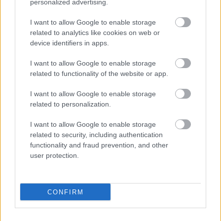
personalized advertising.
I want to allow Google to enable storage
related to analytics like cookies on web or
device identifiers in apps.
I want to allow Google to enable storage
related to functionality of the website or app.
I want to allow Google to enable storage
related to personalization.
I want to allow Google to enable storage
Használt objektív vásárlási tanácsok
related to security, including authentication
functionality and fraud prevention, and other
(Videóm)
user protection.
Budai Petur
•
2016. november 22.
0
Objektívet vennél másodkézből? Megpróbálok
CONFIRM
segíteni pár tanáccsal. Jó hosszan.