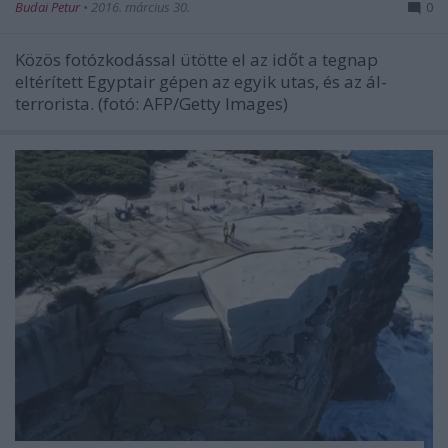
Budai Petur
•
2016. március 30.
0
Közös fotózkodással ütötte el az időt a tegnap
eltérített Egyptair gépen az egyik utas, és az ál-
terrorista. (fotó: AFP/Getty Images)