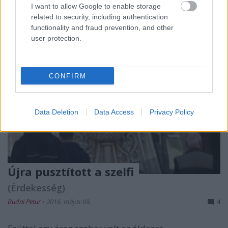
I want to allow Google to enable storage
related to security, including authentication
functionality and fraud prevention, and other
user protection.
CONFIRM
Data Deletion
Data Access
Privacy Policy
Újra pusztított a szelfi
(Érdekesség)
Budai Petur
•
2016. május 09.
4