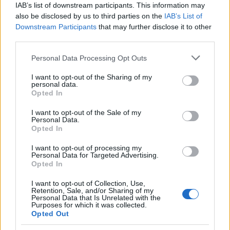
IAB’s list of downstream participants. This information may
also be disclosed by us to third parties on the
IAB’s List of
Downstream Participants
that may further disclose it to other
third parties.
Please note that this website/app uses one or more Google
Personal Data Processing Opt Outs
services and may gather and store information including but
not limited to your visit or usage behaviour. You may click to
I want to opt-out of the Sharing of my
personal data.
grant or deny consent to Google and its third-party tags to
Opted In
use your data for below specified purposes in below Google
Komoly szelfi kamerát kaphat az új
consent section.
I want to opt-out of the Sale of my
Vivo
Personal Data.
Opted In
(Mobil)
I want to opt-out of processing my
Budai Petur
•
2016. június 15.
0
Personal Data for Targeted Advertising.
Opted In
Ez lesz a kínai cég új, kamerára kihegyezett
I want to opt-out of Collection, Use,
csúcsmodellje?
Retention, Sale, and/or Sharing of my
Personal Data that Is Unrelated with the
Purposes for which it was collected.
Opted Out