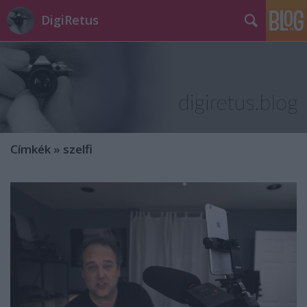
DigiRetus
Címkék
»
szelfi