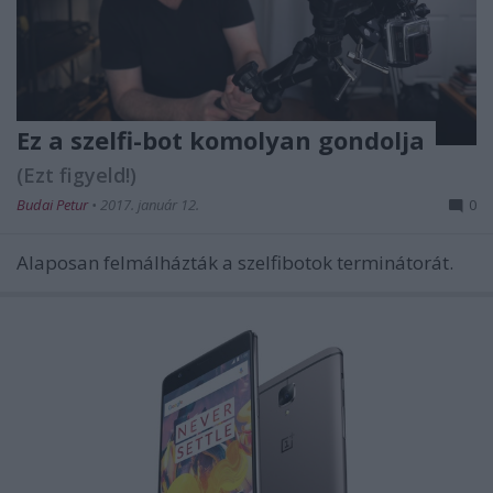
Ez a szelfi-bot komolyan gondolja
(Ezt figyeld!)
Budai Petur
•
2017. január 12.
0
Alaposan felmálházták a szelfibotok terminátorát.