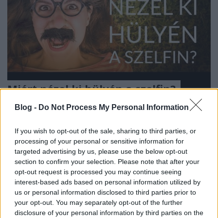
Miért nézel ki hülyén a szelfin?
(Videóm)
Blog -
Do Not Process My Personal Information
Budai Petur
•
2016. augusztus 09.
0
If you wish to opt-out of the sale, sharing to third parties, or
processing of your personal or sensitive information for
Az élet nagy kérdéseinek egyike. Válasz a videóban.
targeted advertising by us, please use the below opt-out
section to confirm your selection. Please note that after your
opt-out request is processed you may continue seeing
interest-based ads based on personal information utilized by
us or personal information disclosed to third parties prior to
your opt-out. You may separately opt-out of the further
disclosure of your personal information by third parties on the