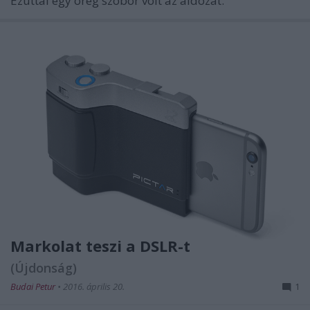
Ezúttal egy öreg szobor volt az áldozat.
Markolat teszi a DSLR-t
(Újdonság)
Budai Petur
•
2016. április 20.
1