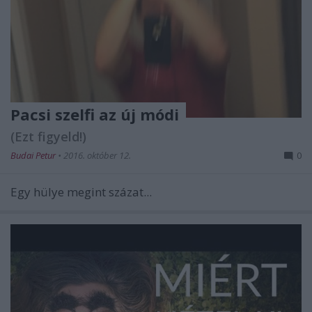
Pacsi szelfi az új módi
(Ezt figyeld!)
Budai Petur
•
2016. október 12.
0
Egy hülye megint százat...