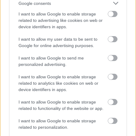
Google consents
I want to allow Google to enable storage
related to advertising like cookies on web or
device identifiers in apps.
I want to allow my user data to be sent to
Google for online advertising purposes.
I want to allow Google to send me
personalized advertising.
I want to allow Google to enable storage
Mindenki irigyelne a full-extrás
related to analytics like cookies on web or
device identifiers in apps.
szelfibotodért
(Ezt figyeld!)
I want to allow Google to enable storage
related to functionality of the website or app.
Budai Petur
•
2016. május 19.
0
I want to allow Google to enable storage
Mit lehetne még "beletenni"?
related to personalization.