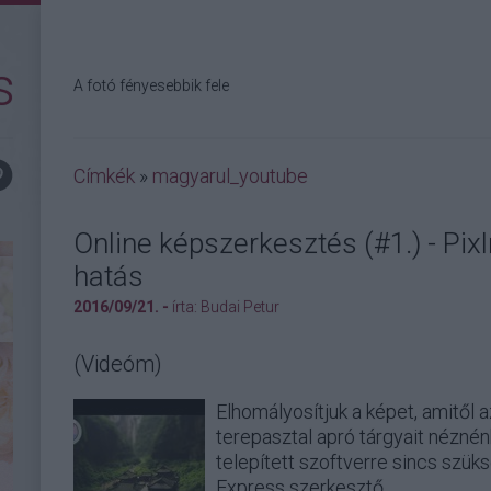
s
A fotó fényesebbik fele
Címkék
»
magyarul_youtube
Online képszerkesztés (#1.) - Pixl
hatás
2016/09/21. -
írta:
Budai Petur
(Videóm)
Elhomályosítjuk a képet, amitől a
terepasztal apró tárgyait néznén
telepített szoftverre sincs szüks
Express szerkesztő.