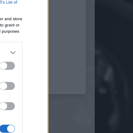
B’s List of
er and store
to grant or
ed purposes