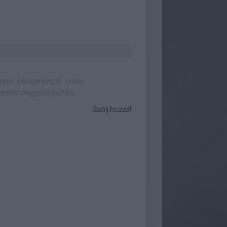
ress
képszerkesztő
online
lenítés
magyarul youtube
Szólj hozzá!