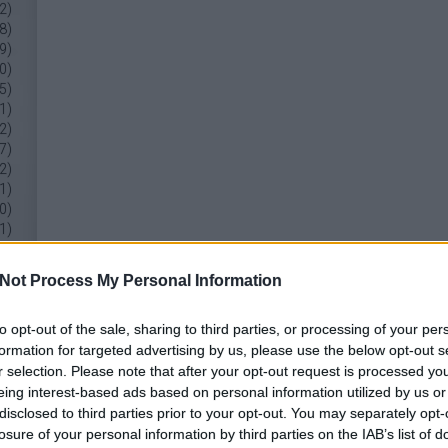
2
)
8
)
9
)
0
)
5
)
1
)
2
)
7
)
2
)
1
)
0
)
1
)
b
...
Not Process My Personal Information
ek
to opt-out of the sale, sharing to third parties, or processing of your per
.0
formation for targeted advertising by us, please use the below opt-out s
ek
r selection. Please note that after your opt-out request is processed y
om
eing interest-based ads based on personal information utilized by us or
ek
disclosed to third parties prior to your opt-out. You may separately opt-
losure of your personal information by third parties on the IAB’s list of