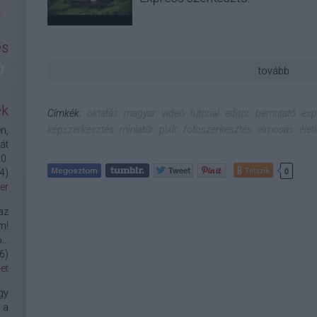
és
tovább
ek
Címkék:
oktatás
magyar
videó
tutorial
editor
bemutató
exp
képszerkesztés
miniatűr
pixlr
fotoszerkesztés
elmosás
élet
n,
át
0.
Tetszik
0
4
)
er
az
m!
..
6
)
et
gy
 a