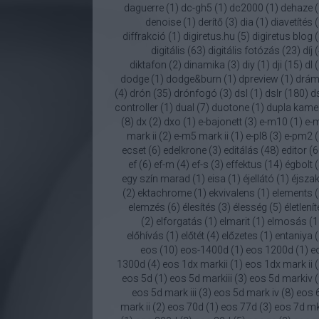
daguerre
(
1
)
dc-gh5
(
1
)
dc2000
(
1
)
dehaze
(
denoise
(
1
)
derítő
(
3
)
dia
(
1
)
diavetítés
(
diffrakció
(
1
)
digiretus.hu
(
5
)
digiretus blog
(
digitális
(
63
)
digitális fotózás
(
23
)
díj
(
diktafon
(
2
)
dinamika
(
3
)
diy
(
1
)
dji
(
15
)
dl
(
dodge
(
1
)
dodge&burn
(
1
)
dpreview
(
1
)
drám
(
4
)
drón
(
35
)
drónfogó
(
3
)
dsl
(
1
)
dslr
(
180
)
ds
controller
(
1
)
dual
(
7
)
duotone
(
1
)
dupla kame
(
8
)
dx
(
2
)
dxo
(
1
)
e-bajonett
(
3
)
e-m10
(
1
)
e-
mark ii
(
2
)
e-m5 mark ii
(
1
)
e-pl8
(
3
)
e-pm2
(
ecset
(
6
)
edelkrone
(
3
)
editálás
(
48
)
editor
(
6
ef
(
6
)
ef-m
(
4
)
ef-s
(
3
)
effektus
(
14
)
égbolt
(
egy szín marad
(
1
)
eisa
(
1
)
éjellátó
(
1
)
éjszak
(
2
)
ektachrome
(
1
)
ekvivalens
(
1
)
elements
(
elemzés
(
6
)
élesítés
(
3
)
élesség
(
5
)
életlení
(
2
)
elforgatás
(
1
)
elmarit
(
1
)
elmosás
(
1
előhívás
(
1
)
előtét
(
4
)
előzetes
(
1
)
entaniya
(
eos
(
10
)
eos-1400d
(
1
)
eos 1200d
(
1
)
e
1300d
(
4
)
eos 1dx markii
(
1
)
eos 1dx mark ii
(
eos 5d
(
1
)
eos 5d markiii
(
3
)
eos 5d markiv
(
eos 5d mark iii
(
3
)
eos 5d mark iv
(
8
)
eos 
mark ii
(
2
)
eos 70d
(
1
)
eos 77d
(
3
)
eos 7d mk 