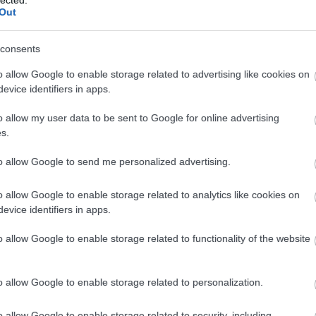
 rt
Out
00
0d
mm
consents
mm
o allow Google to enable storage related to advertising like cookies on
1
)
evice identifiers in apps.
7
)
 ii
o allow my user data to be sent to Google for online advertising
2
)
1
)
s.
er
or
to allow Google to send me personalized advertising.
3
)
2
)
o allow Google to enable storage related to analytics like cookies on
7
)
evice identifiers in apps.
4
)
5
)
o allow Google to enable storage related to functionality of the website
1
)
2
)
es
o allow Google to enable storage related to personalization.
4
)
1
)
o allow Google to enable storage related to security, including
1
)