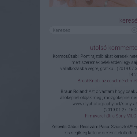
keres
utolsó komment
KormosCsabi:
Pont rajztáblákat keresek nete
mert szeretnék belekezdeni egy saj
vállalkozásba végre, grafiku...
(
2019.07.3
14:2
BrushKnob: az ecsetméret-mét
Braun Roland:
Azt olvastam hogy csak 
állóképnél oldják meg , mozgóképnél ne
www.diyphotography.net/sony-a6.
(
2019.01.27. 16:4
Firmware hűti a Sony MILC-
Zelovits Gábor Resszám Pasa:
Sziasztok!!! E
kis segítség kellene nekem!Letöltöttem