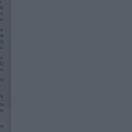
..
9
)
ok
er
d-
tt
2
)
ás
i.
5
)
om
20
ek
na
hu
um