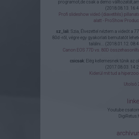
programot,de csak a demo válltozatát,am.
(
2018.08.13. 16:4
Profi slideshow videó (diavetítés) pillanat
alatt - ProShow Produc
sz_lali:
Szia, Élvezettel néztem a videót a 77
80d -ről, végre egy gyakorlati bemutatót lehete
találni....
(
2018.01.12. 08:4
Canon EOS 77D vs. 80D összehasonlít
csicsak:
Elég kellemesnek tűnik az ob
(
2017.08.03. 14:2
Kiderül mit tud a hiperzo
Utolsó 
link
Youtube csator
DigiRetus.
archív