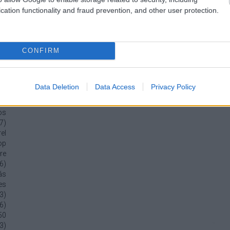
1
)
cation functionality and fraud prevention, and other user protection.
tű
ey
1
)
ny
CONFIRM
i-
1
)
ra
Data Deletion
Data Access
Privacy Policy
on
1
)
os
7
)
el
op
re
6
)
ás
es
3
)
6
)
50
3
)