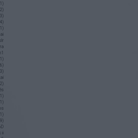
1
)
2
)
3
)
4
)
1
)
ai
lr
ra
m1
1
)
6
)
3
)
ai
2
)
tés
1
)
1
)
os
1
)
9
)
6D
ii