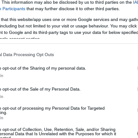
. This information may also be disclosed by us to third parties on the
IA
ék
Participants
that may further disclose it to other third parties.
0-
 that this website/app uses one or more Google services and may gath
mm
including but not limited to your visit or usage behaviour. You may click 
1
)
 to Google and its third-party tags to use your data for below specifi
2
)
ogle consent section.
20
1
)
6
)
l Data Processing Opt Outs
6-
8-
o opt-out of the Sharing of my personal data.
8-
In
dx
mm
o opt-out of the Sale of my Personal Data.
9
)
In
8-
1
)
to opt-out of processing my Personal Data for Targeted
36
ing.
2
)
In
0-
0
)
o opt-out of Collection, Use, Retention, Sale, and/or Sharing
ersonal Data that Is Unrelated with the Purposes for which it
5d
lected.