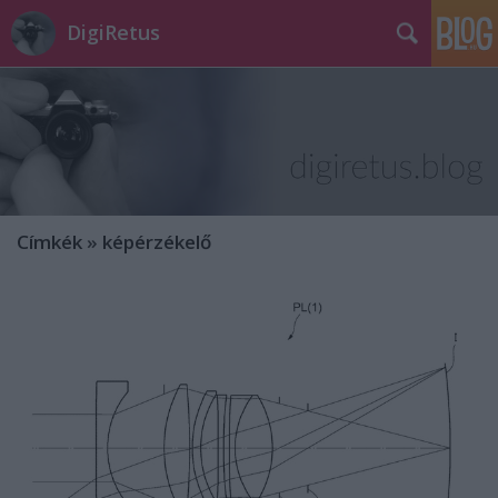
DigiRetus
Címkék
»
képérzékelő