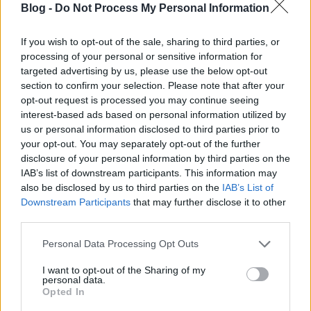
Blog -
Do Not Process My Personal Information
If you wish to opt-out of the sale, sharing to third parties, or
processing of your personal or sensitive information for
targeted advertising by us, please use the below opt-out
section to confirm your selection. Please note that after your
opt-out request is processed you may continue seeing
interest-based ads based on personal information utilized by
us or personal information disclosed to third parties prior to
Komoly felbontású képérzékelőt árul
your opt-out. You may separately opt-out of the further
a Canon
disclosure of your personal information by third parties on the
IAB’s list of downstream participants. This information may
(Újdonság)
also be disclosed by us to third parties on the
IAB’s List of
Budai Petur
•
2016. november 04.
0
Downstream Participants
that may further disclose it to other
third parties.
Mennyi a 120 megapixel kilója?
Please note that this website/app uses one or more Google
Personal Data Processing Opt Outs
services and may gather and store information including but
not limited to your visit or usage behaviour. You may click to
I want to opt-out of the Sharing of my
personal data.
grant or deny consent to Google and its third-party tags to
Opted In
use your data for below specified purposes in below Google