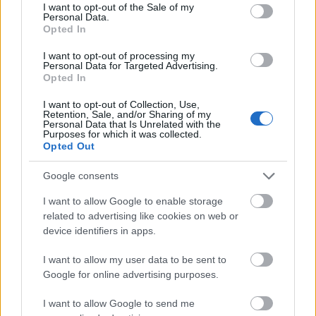
consent section.
I want to opt-out of the Sale of my
Personal Data.
Opted In
I want to opt-out of processing my
Personal Data for Targeted Advertising.
Opted In
I want to opt-out of Collection, Use,
Retention, Sale, and/or Sharing of my
Personal Data that Is Unrelated with the
Purposes for which it was collected.
Opted Out
Ütősebb képérzékelő a Canon
Google consents
kínálatban
I want to allow Google to enable storage
(Újdonság)
related to advertising like cookies on web or
device identifiers in apps.
Budai Petur
•
2016. szeptember 01.
0
I want to allow my user data to be sent to
Jobb minőségű videók várhatók majd tőle.
Google for online advertising purposes.
I want to allow Google to send me