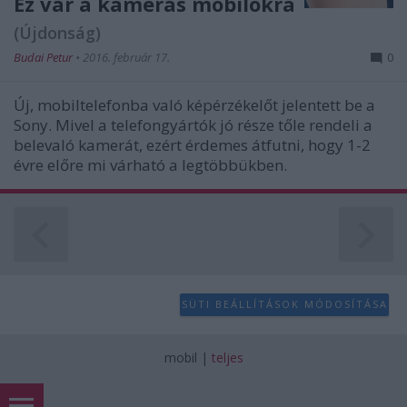
Ez vár a kamerás mobilokra
(Újdonság)
Budai Petur
•
2016. február 17.
0
Új, mobiltelefonba való képérzékelőt jelentett be a
Sony. Mivel a telefongyártók jó része tőle rendeli a
belevaló kamerát, ezért érdemes átfutni, hogy 1-2
évre előre mi várható a legtöbbükben.
SÜTI BEÁLLÍTÁSOK MÓDOSÍTÁSA
mobil
|
teljes