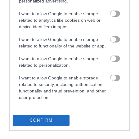
personalized advertising.
I want to allow Google to enable storage
related to analytics like cookies on web or
device identifiers in apps.
I want to allow Google to enable storage
related to functionality of the website or app.
I want to allow Google to enable storage
related to personalization.
I want to allow Google to enable storage
related to security, including authentication
Saját Dual Pixel szenzorral
functionality and fraud prevention, and other
user protection.
próbálkozik a Samsung
(Újdonság)
Budai Petur
•
2016. március 10.
0
CONFIRM
A legújabb Galaxy S7 duóban még a Sony hasonló