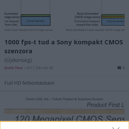
1000 fps-t tud a Sony kompakt CMOS
szenzora
(Újdonság)
Budai Petur
•
2017. február 08.
0
Full HD felbontásban!