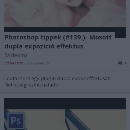
Photoshop tippek (#139.)- Mosott
dupla expozíció effektus
(Videóm)
Budai Petur
•
2017. július 27.
0
Leutánzom egy plugin dupla expós effektusát.
Nehézségi szint: haladó