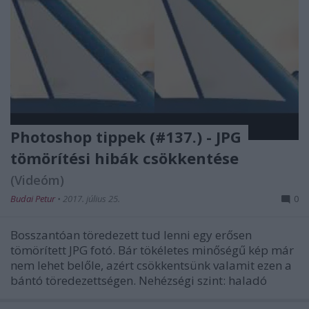
Photoshop tippek (#137.) - JPG
tömörítési hibák csökkentése
(Videóm)
Budai Petur
•
2017. július 25.
0
Bosszantóan töredezett tud lenni egy erősen
tömörített JPG fotó. Bár tökéletes minőségű kép már
nem lehet belőle, azért csökkentsünk valamit ezen a
bántó töredezettségen. Nehézségi szint: haladó