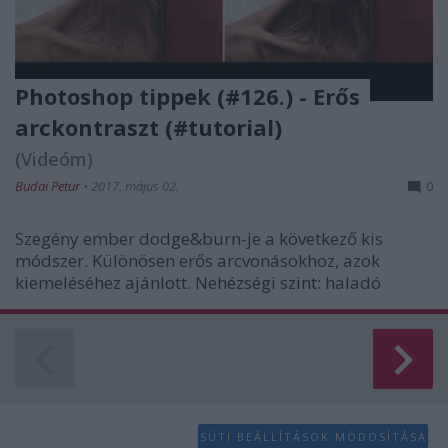
Photoshop tippek (#126.) - Erős
arckontraszt (#tutorial)
(Videóm)
Budai Petur
•
2017. május 02.
0
Szegény ember dodge&burn-je a következő kis
módszer. Különösen erős arcvonásokhoz, azok
kiemeléséhez ajánlott. Nehézségi szint: haladó
SÜTI BEÁLLÍTÁSOK MÓDOSÍTÁSA