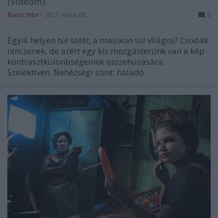
(Videóm)
Budai Petur
•
2017. május 08.
0
Egyik helyen túl sötét, a másikon túl világos? Csodák
nincsenek, de azért egy kis mozgásterünk van a kép
kontrasztkülönbségeinek összehúzására.
Szelektíven. Nehézségi szint: haladó