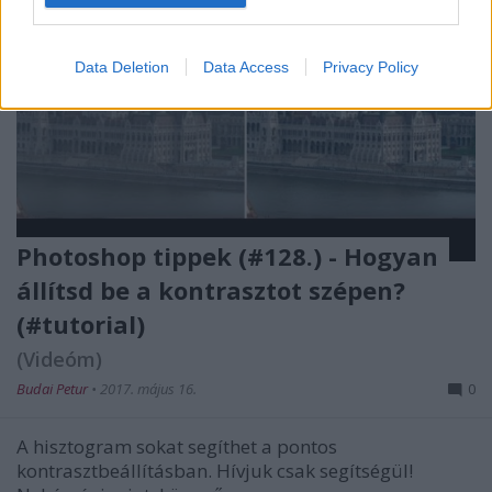
Data Deletion
Data Access
Privacy Policy
Photoshop tippek (#128.) - Hogyan
állítsd be a kontrasztot szépen?
(#tutorial)
(Videóm)
Budai Petur
•
2017. május 16.
0
A hisztogram sokat segíthet a pontos
kontrasztbeállításban. Hívjuk csak segítségül!