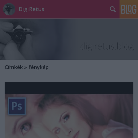
DigiRetus
Címkék
»
fénykép