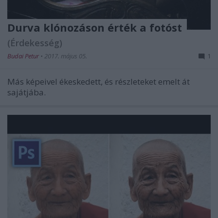
Durva klónozáson érték a fotóst
(Érdekesség)
Budai Petur
•
2017. május 05.
1
Más képeivel ékeskedett, és részleteket emelt át
sajátjába.