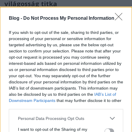
világosság titka
(Videóm)
Blog -
Do Not Process My Personal Information
Budai Petur
•
2017. július 19.
0
If you wish to opt-out of the sale, sharing to third parties, or
Egy nem túl ismert paranccsal azonnal azonos
processing of your personal or sensitive information for
világosságot kap a képsorozat összes tagja.
targeted advertising by us, please use the below opt-out
section to confirm your selection. Please note that after your
opt-out request is processed you may continue seeing
interest-based ads based on personal information utilized by
us or personal information disclosed to third parties prior to
your opt-out. You may separately opt-out of the further
disclosure of your personal information by third parties on the
IAB’s list of downstream participants. This information may
also be disclosed by us to third parties on the
IAB’s List of
Downstream Participants
that may further disclose it to other
third parties.
Please note that this website/app uses one or more Google
Personal Data Processing Opt Outs
services and may gather and store information including but
not limited to your visit or usage behaviour. You may click to
I want to opt-out of the Sharing of my