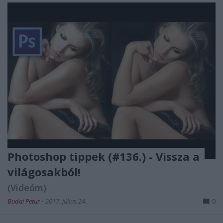
Photoshop tippek (#136.) - Vissza a
világosakból!
(Videóm)
Budai Petur
•
2017. július 24.
0