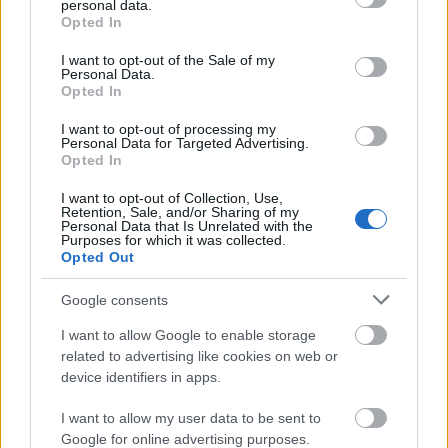
personal data.
grant or deny consent to Google and its third-party tags to
Opted In
use your data for below specified purposes in below Google
Vízjel a képre - FastStone Photo
consent section.
I want to opt-out of the Sale of my
Personal Data.
Resizer (+PS)
Opted In
(Videóm)
I want to opt-out of processing my
Budai Petur
•
2017. július 12.
0
Personal Data for Targeted Advertising.
Opted In
Kő egyszerű vízjelet készítünk, aztán mehet az összes
I want to opt-out of Collection, Use,
Retention, Sale, and/or Sharing of my
fotóra. Az ingyenes FastStone Photo Resizerrel
Personal Data that Is Unrelated with the
könnyedén felcímkézheted így a képeidet.
Purposes for which it was collected.
Opted Out
Google consents
I want to allow Google to enable storage
related to advertising like cookies on web or
device identifiers in apps.
I want to allow my user data to be sent to
Google for online advertising purposes.