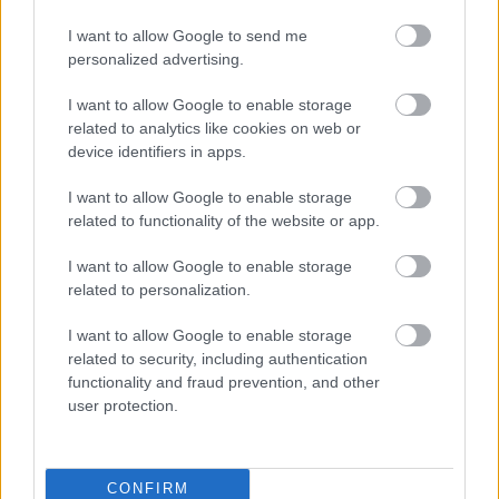
I want to allow Google to send me
personalized advertising.
I want to allow Google to enable storage
related to analytics like cookies on web or
device identifiers in apps.
Photoshop plugin (#2.) - Topaz Clean
- Képregény/festmény hatás
I want to allow Google to enable storage
related to functionality of the website or app.
(Videóm)
Budai Petur
•
2017. május 24.
0
I want to allow Google to enable storage
related to personalization.
Mint egy szépen kidolgozott festmény, úgy mutat
I want to allow Google to enable storage
majd fotónk, ha ráuszítjuk a Topaz Clean plugint.
related to security, including authentication
functionality and fraud prevention, and other
user protection.
CONFIRM