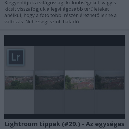
Kiegyenlítjük a világossági különbségeket, vagyis
kicsit visszafogjuk a legvilágosabb területeket
anélkül, hogy a fotó többi részén érezhető lenne a
változás. Nehézségi szint: haladó
Lightroom tippek (#29.) - Az egységes