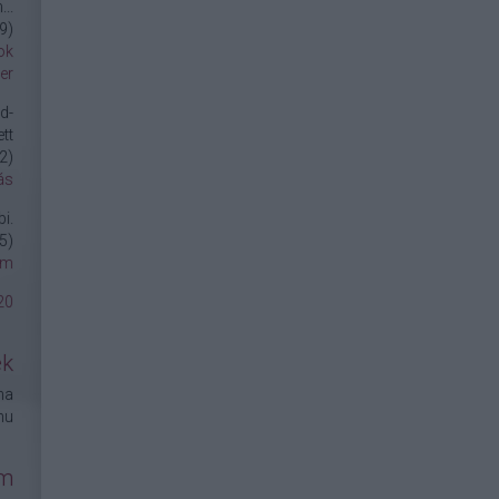
..
9
)
ok
er
d-
tt
2
)
ás
i.
5
)
om
20
ek
na
hu
um