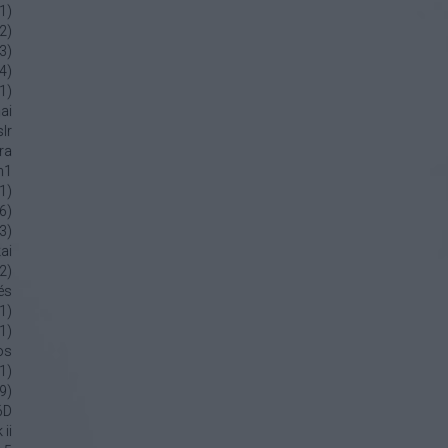
1
)
2
)
3
)
4
)
1
)
ai
lr
ra
m1
1
)
6
)
3
)
ai
2
)
tés
1
)
1
)
os
1
)
9
)
6D
ii