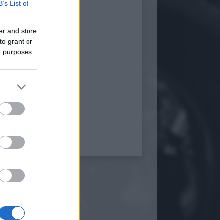
B’s List of
er and store
to grant or
ed purposes