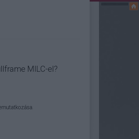
llframe MILC-el?
bemutatkozása.