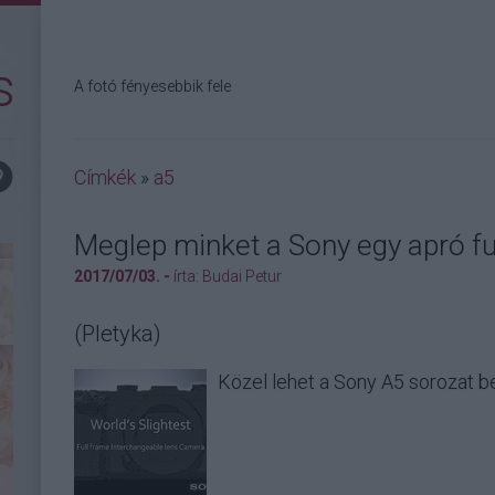
s
A fotó fényesebbik fele
Címkék
»
a5
Meglep minket a Sony egy apró fu
2017/07/03. -
írta:
Budai Petur
(Pletyka)
Közel lehet a Sony A5 sorozat 