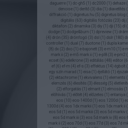
daguerre
(
1
)
dc-gh5
(
1
)
dc2000
(
1
)
dehaze
(
denoise
(
1
)
derítő
(
3
)
dia
(
1
)
diavetítés
(
diffrakció
(
1
)
digiretus.hu
(
5
)
digiretus blog
(
digitális
(
63
)
digitális fotózás
(
23
)
díj
(
diktafon
(
2
)
dinamika
(
3
)
diy
(
1
)
dji
(
15
)
dl
(
dodge
(
1
)
dodge&burn
(
1
)
dpreview
(
1
)
drám
(
4
)
drón
(
35
)
drónfogó
(
3
)
dsl
(
1
)
dslr
(
180
)
ds
controller
(
1
)
dual
(
7
)
duotone
(
1
)
dupla kame
(
8
)
dx
(
2
)
dxo
(
1
)
e-bajonett
(
3
)
e-m10
(
1
)
e-
mark ii
(
2
)
e-m5 mark ii
(
1
)
e-pl8
(
3
)
e-pm2
(
ecset
(
6
)
edelkrone
(
3
)
editálás
(
48
)
editor
(
6
ef
(
6
)
ef-m
(
4
)
ef-s
(
3
)
effektus
(
14
)
égbolt
(
egy szín marad
(
1
)
eisa
(
1
)
éjellátó
(
1
)
éjszak
(
2
)
ektachrome
(
1
)
ekvivalens
(
1
)
elements
(
elemzés
(
6
)
élesítés
(
3
)
élesség
(
5
)
életlení
(
2
)
elforgatás
(
1
)
elmarit
(
1
)
elmosás
(
1
előhívás
(
1
)
előtét
(
4
)
előzetes
(
1
)
entaniya
(
eos
(
10
)
eos-1400d
(
1
)
eos 1200d
(
1
)
e
1300d
(
4
)
eos 1dx markii
(
1
)
eos 1dx mark ii
(
eos 5d
(
1
)
eos 5d markiii
(
3
)
eos 5d markiv
(
eos 5d mark iii
(
3
)
eos 5d mark iv
(
8
)
eos 
mark ii
(
2
)
eos 70d
(
1
)
eos 77d
(
3
)
eos 7d mk 