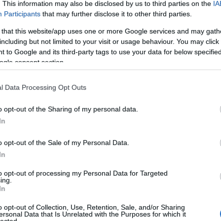
. This information may also be disclosed by us to third parties on the
IA
ék
Participants
that may further disclose it to other third parties.
0-
 that this website/app uses one or more Google services and may gath
mm
including but not limited to your visit or usage behaviour. You may click 
1
)
 to Google and its third-party tags to use your data for below specifi
2
)
ogle consent section.
20
1
)
6
)
l Data Processing Opt Outs
6-
8-
o opt-out of the Sharing of my personal data.
8-
In
dx
mm
o opt-out of the Sale of my Personal Data.
9
)
In
8-
1
)
to opt-out of processing my Personal Data for Targeted
36
ing.
2
)
In
0-
0
)
o opt-out of Collection, Use, Retention, Sale, and/or Sharing
ersonal Data that Is Unrelated with the Purposes for which it
5d
lected.