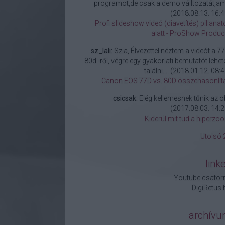
programot,de csak a demo válltozatát,am.
(
2018.08.13. 16:4
Profi slideshow videó (diavetítés) pillanat
alatt - ProShow Produc
sz_lali:
Szia, Élvezettel néztem a videót a 77
80d -ről, végre egy gyakorlati bemutatót lehete
találni....
(
2018.01.12. 08:4
Canon EOS 77D vs. 80D összehasonlít
csicsak:
Elég kellemesnek tűnik az ob
(
2017.08.03. 14:2
Kiderül mit tud a hiperzo
Utolsó 
link
Youtube csator
DigiRetus.
archív