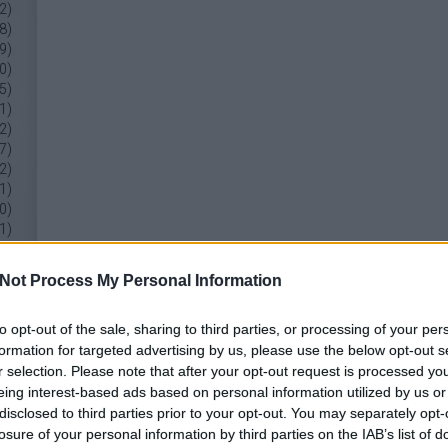
2
)
8
)
9
)
0
)
5
)
1
)
2
)
7
)
2
)
1
)
0
)
1
)
b
...
Not Process My Personal Information
ek
to opt-out of the sale, sharing to third parties, or processing of your per
.0
formation for targeted advertising by us, please use the below opt-out s
ek
r selection. Please note that after your opt-out request is processed y
om
eing interest-based ads based on personal information utilized by us or
ek
disclosed to third parties prior to your opt-out. You may separately opt-
losure of your personal information by third parties on the IAB’s list of