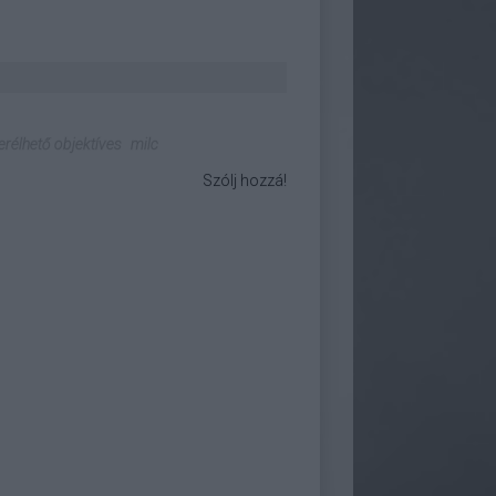
erélhető objektíves
milc
Szólj hozzá!