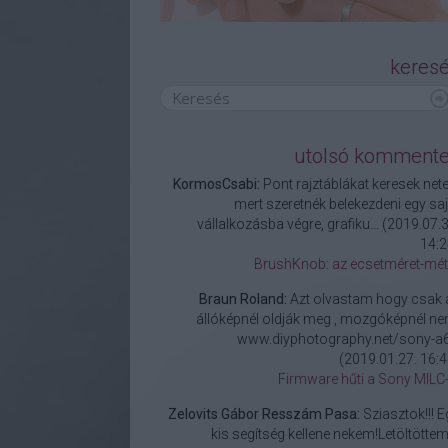
keres
utolsó komment
KormosCsabi:
Pont rajztáblákat keresek nete
mert szeretnék belekezdeni egy saj
vállalkozásba végre, grafiku...
(
2019.07.3
14:2
BrushKnob: az ecsetméret-mét
Braun Roland:
Azt olvastam hogy csak 
állóképnél oldják meg , mozgóképnél ne
www.diyphotography.net/sony-a6.
(
2019.01.27. 16:4
Firmware hűti a Sony MILC-
Zelovits Gábor Resszám Pasa:
Sziasztok!!! E
kis segítség kellene nekem!Letöltöttem