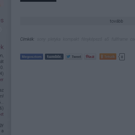
és
tovább
Címkék:
sony
pletyka
kompakt
fényképező
a5
fullframe
cs
ek
n,
Tetszik
0
át
0.
4
)
er
az
m!
..
6
)
et
gy
 a