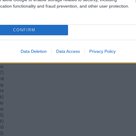
1
)
cation functionality and fraud prevention, and other user protection.
tű
ey
1
)
ny
CONFIRM
i-
1
)
ra
Data Deletion
Data Access
Privacy Policy
on
1
)
os
7
)
el
op
re
6
)
ás
es
3
)
6
)
50
3
)