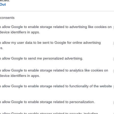
 rt
Out
00
0d
mm
consents
mm
o allow Google to enable storage related to advertising like cookies on
1
)
evice identifiers in apps.
7
)
 ii
o allow my user data to be sent to Google for online advertising
2
)
1
)
s.
er
or
to allow Google to send me personalized advertising.
3
)
2
)
o allow Google to enable storage related to analytics like cookies on
7
)
evice identifiers in apps.
4
)
1
)
o allow Google to enable storage related to functionality of the website
1
)
2
)
es
o allow Google to enable storage related to personalization.
4
)
1
)
o allow Google to enable storage related to security, including
1
)