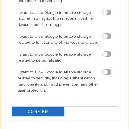
personalized advertising.
Canon EOS 800D vs. 750D
I want to allow Google to enable storage
(Videóm)
related to analytics like cookies on web or
device identifiers in apps.
Budai Petur
•
2017. február 21.
0
I want to allow Google to enable storage
Miben nyújt többet az újabb 800D a 750D-hez
related to functionality of the website or app.
képest? Hasonlítsuk össze őket!
I want to allow Google to enable storage
related to personalization.
I want to allow Google to enable storage
related to security, including authentication
functionality and fraud prevention, and other
user protection.
CONFIRM