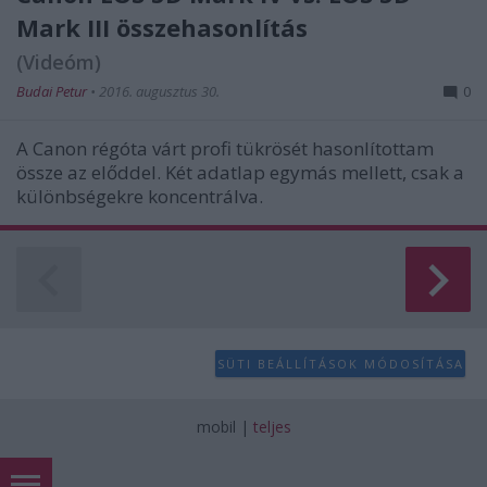
Mark III összehasonlítás
(Videóm)
Budai Petur
•
2016. augusztus 30.
0
A Canon régóta várt profi tükrösét hasonlítottam
össze az előddel. Két adatlap egymás mellett, csak a
különbségekre koncentrálva.
SÜTI BEÁLLÍTÁSOK MÓDOSÍTÁSA
mobil
|
teljes