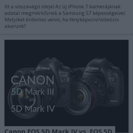
Itt a visszavágó ideje! Az új iPhone 7 kamerájának
adatai megmérkőznek a Samsung S7 képességeivel.
Melyiket érdemes venni, ha fényképezni/videózni
akarunk?
Canon EOS 5D Mark IV vs. EOS 5D