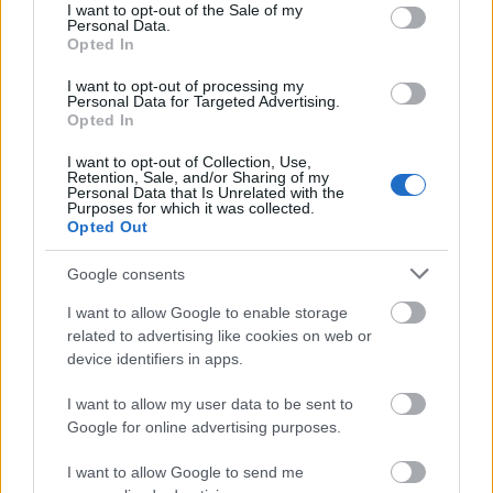
(Videóm)
consent section.
I want to opt-out of the Sale of my
Personal Data.
Budai Petur
•
2017. március 07.
1
Opted In
"Közkívánatra" itt a Canon EOS 77D és az EOS 80D
I want to opt-out of processing my
Personal Data for Targeted Advertising.
összevetése. Felér-e a nagytesóhoz a frissen jött,
Opted In
középkategória felé kacsintgató 77D?
I want to opt-out of Collection, Use,
Retention, Sale, and/or Sharing of my
Personal Data that Is Unrelated with the
Purposes for which it was collected.
Opted Out
Google consents
I want to allow Google to enable storage
related to advertising like cookies on web or
device identifiers in apps.
I want to allow my user data to be sent to
Google for online advertising purposes.
I want to allow Google to send me