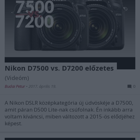
Nikon D7500 vs. D7200 előzetes
(Videóm)
Budai Petur
•
2017. április 19.
0
A Nikon DSLR középkategória új üdvöskéje a D7500,
amit páran D500 Lite-nak csúfolnak. Én inkább arra
voltam kíváncsi, miben változott a 2015-ös elődjéhez
képest.