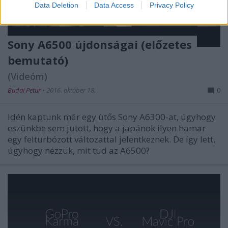
Data Deletion
Data Access
Privacy Policy
Sony A6500 újdonságai (előzetes
bemutató)
(Videóm)
Budai Petur
•
2016. október 18.
0
Idén kaptunk már egy ütős Sony A6300-at, úgyhogy
eszünkbe sem jutott, hogy a japánok ilyen hamar
egy felturbózott változattal jelentkeznek. De így lett,
úgyhogy nézzük, mit tud az A6500?