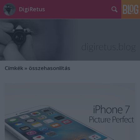
DigiRetus
Címkék
»
összehasonlítás