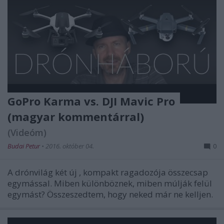
GoPro Karma vs. DJI Mavic Pro
(magyar kommentárral)
(Videóm)
Budai Petur
•
2016. október 04.
0
A drónvilág két új , kompakt ragadozója összecsap
egymással. Miben különböznek, miben múlják felül
egymást? Összeszedtem, hogy neked már ne kelljen.