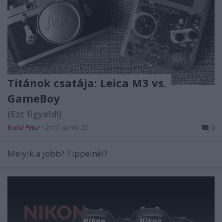
Titánok csatája: Leica M3 vs.
GameBoy
(Ezt figyeld!)
Budai Petur
•
2017. április 25.
0
Melyik a jobb? Tippelnél?