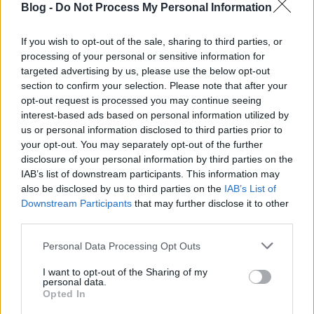
előzőtől? Kicsit azért egyéb különbségeket is
Blog -
Do Not Process My Personal Information
megnézünk.
If you wish to opt-out of the sale, sharing to third parties, or
processing of your personal or sensitive information for
targeted advertising by us, please use the below opt-out
section to confirm your selection. Please note that after your
opt-out request is processed you may continue seeing
interest-based ads based on personal information utilized by
us or personal information disclosed to third parties prior to
your opt-out. You may separately opt-out of the further
disclosure of your personal information by third parties on the
IAB’s list of downstream participants. This information may
also be disclosed by us to third parties on the
IAB’s List of
Downstream Participants
that may further disclose it to other
third parties.
Please note that this website/app uses one or more Google
Personal Data Processing Opt Outs
services and may gather and store information including but
Canon EOS 77D vs. 80D
not limited to your visit or usage behaviour. You may click to
I want to opt-out of the Sharing of my
personal data.
grant or deny consent to Google and its third-party tags to
összehasonlítás
Opted In
use your data for below specified purposes in below Google