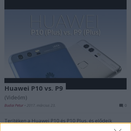
Huawei P10 vs. P9
(Videóm)
Budai Petur
•
2017. március 23.
0
Terítéken a Huawei P10 és P10 Plus, és elődeik
kamerája. Miben különbözik a két újabb modell az