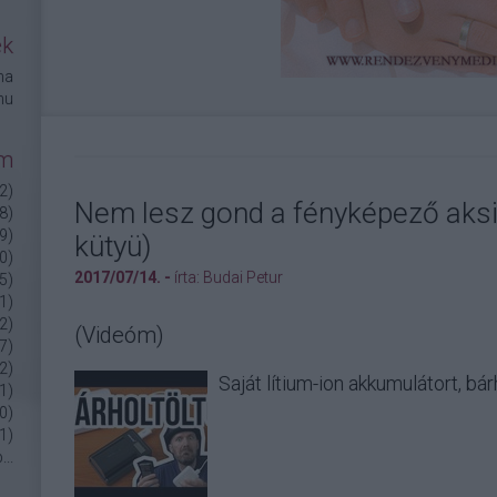
ek
na
hu
um
2
)
Nem lesz gond a fényképező aksi 
8
)
9
)
kütyü)
0
)
2017/07/14. -
írta:
Budai Petur
5
)
1
)
2
)
(Videóm)
7
)
2
)
Saját lítium-ion akkumulátort, bár
1
)
0
)
1
)
b
...