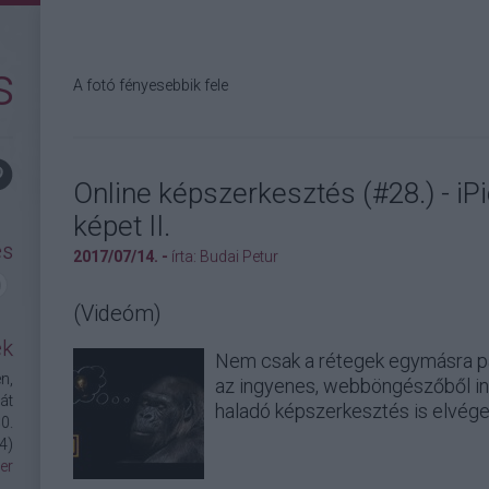
s
A fotó fényesebbik fele
Online képszerkesztés (#28.) - iP
képet II.
és
2017/07/14. -
írta:
Budai Petur
(Videóm)
ek
Nem csak a rétegek egymásra pa
n,
az ingyenes, webböngészőből ind
át
haladó képszerkesztés is elvége
0.
4
)
er