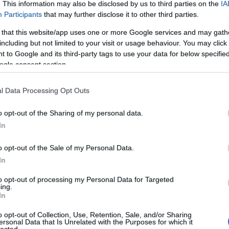
. This information may also be disclosed by us to third parties on the
IA
9
)
Participants
that may further disclose it to other third parties.
8-
1
)
 that this website/app uses one or more Google services and may gath
36
including but not limited to your visit or usage behaviour. You may click 
2
)
 to Google and its third-party tags to use your data for below specifi
0-
ogle consent section.
0
)
5d
tovább
 rt
l Data Processing Opt Outs
00
0d
Címkék:
fényképezőgép
pletyka
kompakt
fényképező
nikon
o opt-out of the Sharing of my personal data.
mm
In
mm
1
)
Tetszik
0
o opt-out of the Sale of my Personal Data.
7
)
 ii
In
2
)
1
)
to opt-out of processing my Personal Data for Targeted
Vízjel a képre - FastStone Photo 
ing.
er
In
or
2017/07/12. -
írta:
Budai Petur
3
)
o opt-out of Collection, Use, Retention, Sale, and/or Sharing
2
)
ersonal Data that Is Unrelated with the Purposes for which it
(Videóm)
lected.