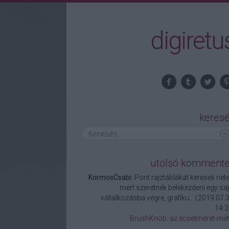
digiretu
keres
utolsó komment
KormosCsabi:
Pont rajztáblákat keresek nete
mert szeretnék belekezdeni egy saj
vállalkozásba végre, grafiku...
(
2019.07.3
14:2
BrushKnob: az ecsetméret-mét