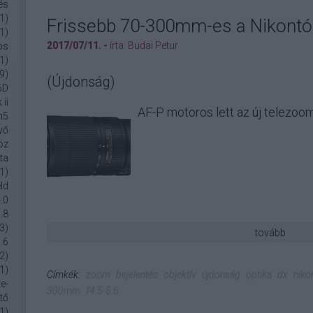
tés
1
)
Frissebb 70-300mm-es a Nikontó
1
)
2017/07/11. -
írta:
Budai Petur
os
1
)
9
)
(Újdonság)
6D
ii
AF-P motoros lett az új telezoom
m5
yő
öz
ta
1
)
eld
.0
.8
3
)
tovább
.6
2
)
1
)
Címkék:
zoom
bejelentés
objektív
újdonság
optika
dx
niko
e-
300mm
f4.5-5.6
tő
1
)