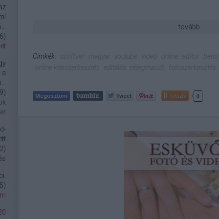
az
m!
..
tovább
6
)
et
Címkék:
szoftver
magyar
youtube
videó
online
editor
bemu
gy
online képszerkesztés
editálás
rétegmaszk
fotoszerkesztés
 a
..
9
)
Tetszik
0
ok
er
d-
tt
2
)
ás
i.
5
)
om
20