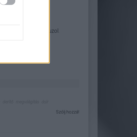
minőségén, ha így vakuzol.
s
derítő
megvilágítás
dslr
Szólj hozzá!