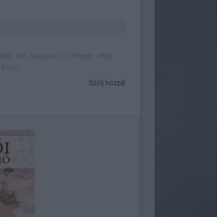
tató
hun
magyarul
hu
rétegek
réteg
ipiccy
Szólj hozzá!