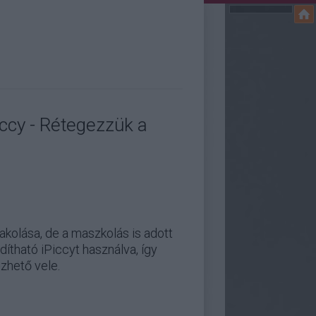
iccy - Rétegezzük a
kolása, de a maszkolás is adott
ítható iPiccyt használva, így
zhető vele.