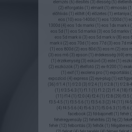
elemzés
(
6
)
élesítés
(
3
)
élesség
(
5
)
életlení
(
2
)
elforgatás
(
1
)
elmarit
(
1
)
elmosás
(
1
előhívás
(
1
)
előtét
(
4
)
előzetes
(
1
)
entaniya
(
eos
(
10
)
eos-1400d
(
1
)
eos 1200d
(
1
)
e
1300d
(
4
)
eos 1dx markii
(
1
)
eos 1dx mark ii
(
eos 5d
(
1
)
eos 5d markiii
(
3
)
eos 5d markiv
(
eos 5d mark iii
(
3
)
eos 5d mark iv
(
8
)
eos 
mark ii
(
2
)
eos 70d
(
1
)
eos 77d
(
3
)
eos 7d mk 
(
1
)
eos 800d
(
2
)
eos 80d
(
5
)
eos m
(
2
)
eos 
(
3
)
eos m6
(
3
)
epson
(
1
)
érdekesség
(
69
)
ern
(
1
)
érzékenység
(
3
)
esküvő
(
3
)
este
(
1
)
eszk
(
2
)
eszközök
(
7
)
ételfotó
(
2
)
ex-fr200
(
1
)
exak
(
1
)
exif
(
1
)
exolens pro
(
1
)
exportálás
(
expozíció
(
4
)
express
(
2
)
eye-plug
(
1
)
ezt figy
(
36
)
f/1.4
(
1
)
f/2.0
(
3
)
f/2.4
(
1
)
f/2.8
(
1
)
f/2.8-4
(
1
)
f/3.5-6.3
(
1
)
f1.1
(
1
)
f1.2
(
2
)
f1.4
(
18
)
f1
(
11
)
f14
(
1
)
f2.0
(
4
)
f2.4
(
1
)
f2.8
(
29
)
f3.5
(
f3.5-4.5
(
1
)
f3.5-5.6
(
1
)
f3.5-6.3
(
2
)
f4
(
11
)
f4-5
(
4
)
f4.5-5.6
(
4
)
f5-6.3
(
1
)
f5.0-6.3
(
1
)
f5.6
(
facebook
(
2
)
fd-bajonett
(
1
)
fehér
(
fehéregyensúly
(
2
)
fehérítés
(
2
)
fej
(
2
)
feket
fehér
(
12
)
felbontás
(
3
)
felhők
(
1
)
féligáteresz
(
2
)
felirat
(
4
)
felszerelés
(
4
)
fémes felirat
(