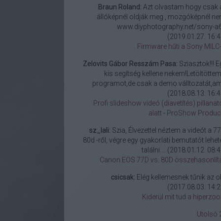
Braun Roland:
Azt olvastam hogy csak 
állóképnél oldják meg , mozgóképnél ne
www.diyphotography.net/sony-a6.
(
2019.01.27. 16:4
Firmware hűti a Sony MILC-
Zelovits Gábor Resszám Pasa:
Sziasztok!!! E
kis segítség kellene nekem!Letöltöttem
programot,de csak a demo válltozatát,am.
(
2018.08.13. 16:4
Profi slideshow videó (diavetítés) pillanat
alatt - ProShow Produc
sz_lali:
Szia, Élvezettel néztem a videót a 77
80d -ről, végre egy gyakorlati bemutatót lehete
találni....
(
2018.01.12. 08:4
Canon EOS 77D vs. 80D összehasonlít
csicsak:
Elég kellemesnek tűnik az ob
(
2017.08.03. 14:2
Kiderül mit tud a hiperzo
Utolsó 