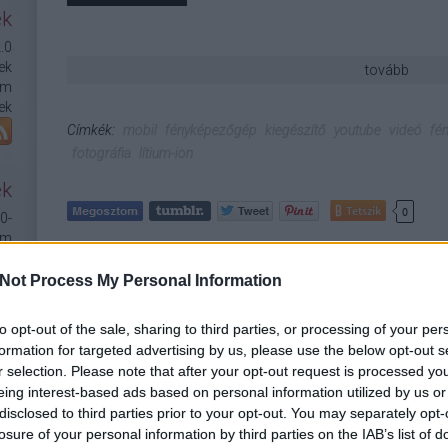
ek
.0
ek
tovább
om
ek
Címkék:
mobil
fényképezőgép
kiegészítő
youtube
videó
fé
fotográfia
lítium-ion
ék
Tetszik
0
0-
mm
1
)
2
)
Not Process My Personal Information
20
Nagyon Nikonos MILC van készü
1
)
to opt-out of the sale, sharing to third parties, or processing of your per
2017/07/12. -
írta:
Budai Petur
6
)
formation for targeted advertising by us, please use the below opt-out s
6-
r selection. Please note that after your opt-out request is processed y
8-
(Pletyka)
eing interest-based ads based on personal information utilized by us or
8-
disclosed to third parties prior to your opt-out. You may separately opt-
dx
Csúcs szériás tükörnélküli gép vá
losure of your personal information by third parties on the IAB’s list of
mm