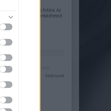
aztán mehet az összes fotóra. Az
errel könnyedén felcímkézheted
otózás
fénykép
fotográfia
vízjel
Szólj hozzá!