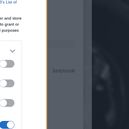
B’s List of
er and store
to grant or
ed purposes
cserélhető objektíves
milc
Szólj hozzá!
Resizer (+PS)