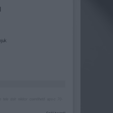
l
juk.
n
tele
dslr
nikkor
cserélhető
aps-c
70-