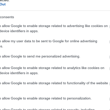
7
)
Out
4
)
Kő egyszerű vízjelet készítünk, 
1
)
ingyenes FastStone Photo Resiz
1
)
consents
2
)
így a képeidet.
es
o allow Google to enable storage related to advertising like cookies on
4
)
evice identifiers in apps.
1
)
1
)
o allow my user data to be sent to Google for online advertising
1
)
s.
tű
tovább
ey
to allow Google to send me personalized advertising.
1
)
ny
Címkék:
fotó
szoftver
kép
photoshop
videó
fényképezés
f
o allow Google to enable storage related to analytics like cookies on
i-
evice identifiers in apps.
1
)
ra
Tetszik
0
o allow Google to enable storage related to functionality of the website
on
1
)
os
o allow Google to enable storage related to personalization.
7
)
Hogy lesz jobb a vakus fotód?
el
op
o allow Google to enable storage related to security, including